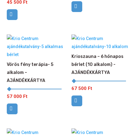
45 500
Ft
Krioszauna – 6 hónapos
Vörös fény terápia- 5
bérlet (10 alkalom) -
alkalom –
AJÁNDÉKKÁRTYA
AJÁNDÉKKÁRTYA
67 500
Ft
57 000
Ft