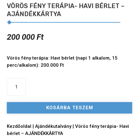
VÖRÖS FÉNY TERÁPIA- HAVI BÉRLET –
AJÁNDÉKKÁRTYA
200 000
Ft
Vörös fény terápia: Havi bérlet (napi 1 alkalom, 15
perc/alkalom): 200.000 Ft
Vörös
fény
terápia-
Havi
KOSÁRBA TESZEM
bérlet
-
AJÁNDÉKKÁRTYA
Kezdőoldal
|
Ajándékutalvány
| Vörös fény terápia- Havi
mennyiség
bérlet – AJÁNDÉKKÁRTYA