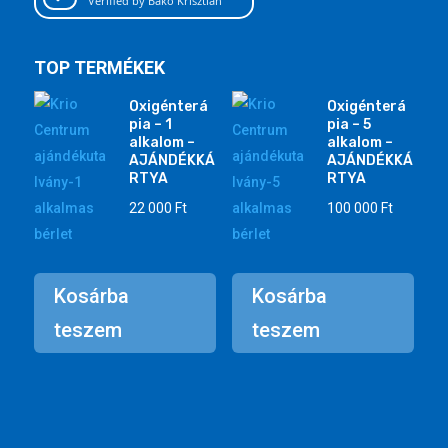
Verified by Bakó Krisztián
TOP TERMÉKEK
Oxigénterá
Oxigénterá
pia – 1
pia – 5
alkalom –
alkalom –
AJÁNDÉKKÁ
AJÁNDÉKKÁ
RTYA
RTYA
22 000
Ft
100 000
Ft
Kosárba
Kosárba
teszem
teszem