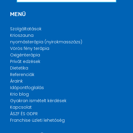
MENÜ
Szolgáltatások
Krioszauna
nyomásterápia (nyirokmasszázs)
Vörös fény terápia
Oxigénterápia
Privát edzések
Dietetika
Referenciák
Áraink
Időpontfoglalás
Krio blog
Gyakran ismételt kérdések
Kapcsolat
ÁSZF ÉS GDPR
Franchise üzleti lehetőség