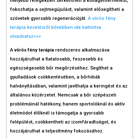
mélyebb rétegekben serkentheti a kollagéntermelést,
fokozhatja a sejtmegújulást, valamint elősegítheti a
szövetek gyorsabb regenerációját.
A vörös fény
terápia kezelésről bővebben ide kattintva
olvashatsz>>>
A
vörös fény terápia
rendszeres alkalmazása
hozzájárulhat a fiatalosabb, feszesebb és
egészségesebb bőr megőrzéséhez. Segíthet a
gyulladások csökkentésében, a bőrhibák
halványításában, valamint javíthatja a keringést és az
általános közérzetet. Nemcsak a bőr szépészeti
problémáinál hatékony, hanem sportolóknál és aktív
életmódot élőknél is támogatja a gyorsabb
felépülést, csökkentheti az izomfáradtságot, és
hozzájárulhat a teljesítmény fokozásához.