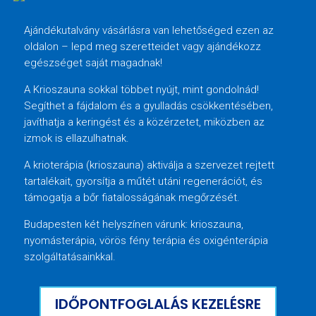
Ajándékutalvány vásárlásra van lehetőséged ezen az
oldalon – lepd meg szeretteidet vagy ajándékozz
egészséget saját magadnak!
A Krioszauna sokkal többet nyújt, mint gondolnád!
Segíthet a fájdalom és a gyulladás csökkentésében,
javíthatja a keringést és a közérzetet, miközben az
izmok is ellazulhatnak.
A krioterápia (krioszauna) aktiválja a szervezet rejtett
tartalékait, gyorsítja a műtét utáni regenerációt, és
támogatja a bőr fiatalosságának megőrzését.
Budapesten két helyszínen várunk: krioszauna,
nyomásterápia, vörös fény terápia és oxigénterápia
szolgáltatásainkkal.
IDŐPONTFOGLALÁS KEZELÉSRE