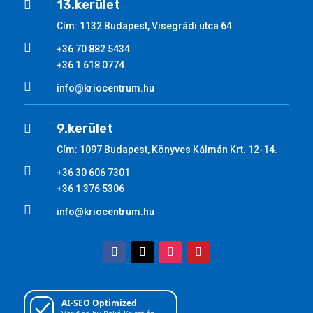
13.kerület

Cím: 1132 Budapest, Visegrádi utca 64.

+36 70 882 5434
+36 1 618 0774

info@kriocentrum.hu
9.kerület

Cím: 1097 Budapest, Könyves Kálmán Krt. 12-14.

+36 30 606 7301
+36 1 376 5306

info@kriocentrum.hu
AI-SEO Optimized