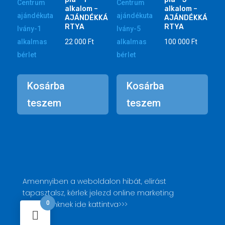
alkalom –
alkalom –
AJÁNDÉKKÁ
AJÁNDÉKKÁ
RTYA
RTYA
22 000
Ft
100 000
Ft
Kosárba
Kosárba
teszem
teszem
Amennyiben a weboldalon hibát, elírást
tapasztalsz, kérlek jelezd
online marketing
szakértőnknek
ide kattintva>>>
0