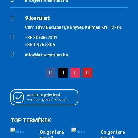
info@kriocentrum.hu
9.kerület

Cím: 1097 Budapest, Könyves Kálmán Krt. 12-14.

+36 30 606 7301
+36 1 376 5306

info@kriocentrum.hu
AI-SEO Optimized
Verified by Bakó Krisztián
TOP TERMÉKEK
Oxigénterá
Oxigénterá
pia – 1
pia – 5