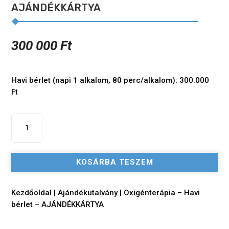
AJÁNDÉKKÁRTYA
300 000
Ft
Havi bérlet (napi 1 alkalom, 80 perc/alkalom): 300.000
Ft
Oxigénterápia
-
Havi
bérlet
KOSÁRBA TESZEM
-
AJÁNDÉKKÁRTYA
mennyiség
Kezdőoldal
|
Ajándékutalvány
| Oxigénterápia – Havi
bérlet – AJÁNDÉKKÁRTYA