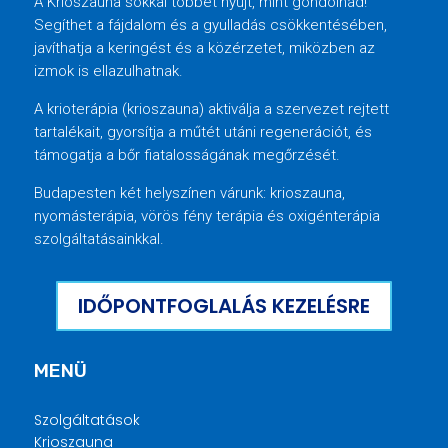
A Krioszauna sokkal többet nyújt, mint gondolnád!
Segíthet a fájdalom és a gyulladás csökkentésében,
javíthatja a keringést és a közérzetet, miközben az
izmok is ellazulhatnak.
A krioterápia (krioszauna) aktiválja a szervezet rejtett
tartalékait, gyorsítja a műtét utáni regenerációt, és
támogatja a bőr fiatalosságának megőrzését.
Budapesten két helyszínen várunk: krioszauna,
nyomásterápia, vörös fény terápia és oxigénterápia
szolgáltatásainkkal.
IDŐPONTFOGLALÁS KEZELÉSRE
MENÜ
Szolgáltatások
Krioszauna