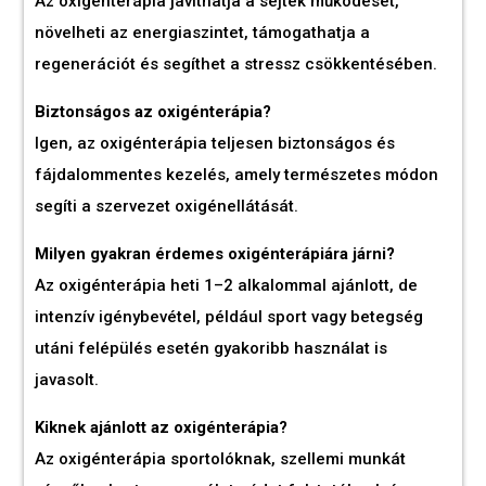
Az oxigénterápia javíthatja a sejtek működését,
növelheti az energiaszintet, támogathatja a
regenerációt és segíthet a stressz csökkentésében.
Biztonságos az oxigénterápia?
Igen, az oxigénterápia teljesen biztonságos és
fájdalommentes kezelés, amely természetes módon
segíti a szervezet oxigénellátását.
Milyen gyakran érdemes oxigénterápiára járni?
Az oxigénterápia heti 1–2 alkalommal ajánlott, de
intenzív igénybevétel, például sport vagy betegség
utáni felépülés esetén gyakoribb használat is
javasolt.
Kiknek ajánlott az oxigénterápia?
Az oxigénterápia sportolóknak, szellemi munkát