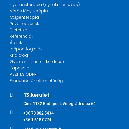
nyomásterápia (nyirokmasszázs)
Vörös fény terápia
Oxigénterápia
Privát edzések
Dietetika
Referenciák
Áraink
Időpontfoglalás
Krio blog
Gyakran ismételt kérdések
Kapcsolat
ÁSZF ÉS GDPR
Franchise üzleti lehetőség
13.kerület

Cím: 1132 Budapest, Visegrádi utca 64.

+36 70 882 5434
+36 1 618 0774
