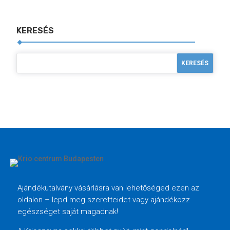
KERESÉS
Ajándékutalvány vásárlásra van lehetőséged ezen az
oldalon – lepd meg szeretteidet vagy ajándékozz
egészséget saját magadnak!