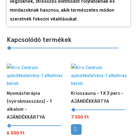
végzőknek, stresszes életmódot folytatóknak és
mindazoknak hasznos, akik természetes módon
szeretnék fokozni vitalitásukat.
Kapcsolódó termékek
Nyomásterápia
Krioszauna – 1 X 3 perc –
(nyirokmasszázs) – 1
AJÁNDÉKKÁRTYA
alkalom –
7 500
Ft
AJÁNDÉKKÁRTYA
6 500
Ft