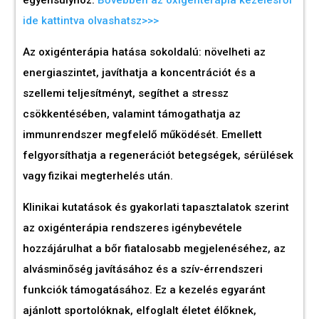
egyensúlyhoz.
Bővebben az oxigénterápia kezelésről
ide kattintva olvashatsz>>>
Az oxigénterápia hatása sokoldalú: növelheti az
energiaszintet, javíthatja a koncentrációt és a
szellemi teljesítményt, segíthet a stressz
csökkentésében, valamint támogathatja az
immunrendszer megfelelő működését. Emellett
felgyorsíthatja a regenerációt betegségek, sérülések
vagy fizikai megterhelés után.
Klinikai kutatások és gyakorlati tapasztalatok szerint
az oxigénterápia rendszeres igénybevétele
hozzájárulhat a bőr fiatalosabb megjelenéséhez, az
alvásminőség javításához és a szív-érrendszeri
funkciók támogatásához. Ez a kezelés egyaránt
ajánlott sportolóknak, elfoglalt életet élőknek,