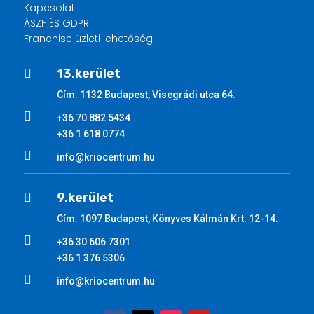
Kapcsolat
ÁSZF ÉS GDPR
Franchise üzleti lehetőség
13.kerület

Cím: 1132 Budapest, Visegrádi utca 64.

+36 70 882 5434
+36 1 618 0774

info@kriocentrum.hu
9.kerület

Cím: 1097 Budapest, Könyves Kálmán Krt. 12-14.

+36 30 606 7301
+36 1 376 5306

info@kriocentrum.hu