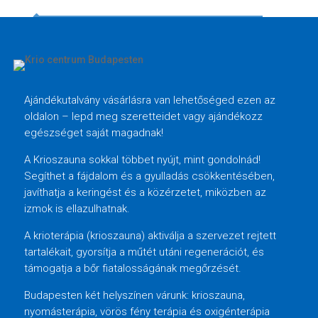
Ajándékutalvány vásárlásra van lehetőséged ezen az
oldalon – lepd meg szeretteidet vagy ajándékozz
egészséget saját magadnak!
A Krioszauna sokkal többet nyújt, mint gondolnád!
Segíthet a fájdalom és a gyulladás csökkentésében,
javíthatja a keringést és a közérzetet, miközben az
izmok is ellazulhatnak.
A krioterápia (krioszauna) aktiválja a szervezet rejtett
tartalékait, gyorsítja a műtét utáni regenerációt, és
támogatja a bőr fiatalosságának megőrzését.
Budapesten két helyszínen várunk: krioszauna,
nyomásterápia, vörös fény terápia és oxigénterápia