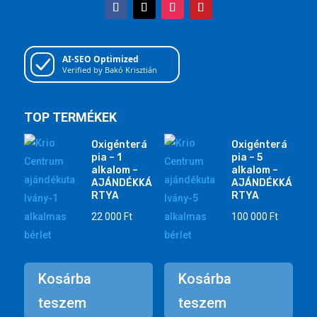
AI-SEO Optimized
Verified by Bakó Krisztián
TOP TERMÉKEK
Oxigénterá
Oxigénterá
pia – 1
pia – 5
alkalom –
alkalom –
AJÁNDÉKKÁ
AJÁNDÉKKÁ
RTYA
RTYA
22 000
Ft
100 000
Ft
Kosárba
Kosárba
teszem
teszem