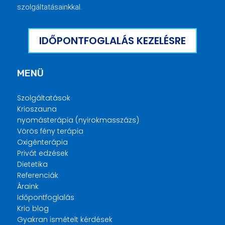
szolgáltatásainkkal.
IDŐPONTFOGLALÁS KEZELÉSRE
MENÜ
Szolgáltatások
Krioszauna
nyomásterápia (nyirokmasszázs)
Vörös fény terápia
Oxigénterápia
Privát edzések
Dietetika
Referenciák
Áraink
Időpontfoglalás
Krio blog
Gyakran ismételt kérdések